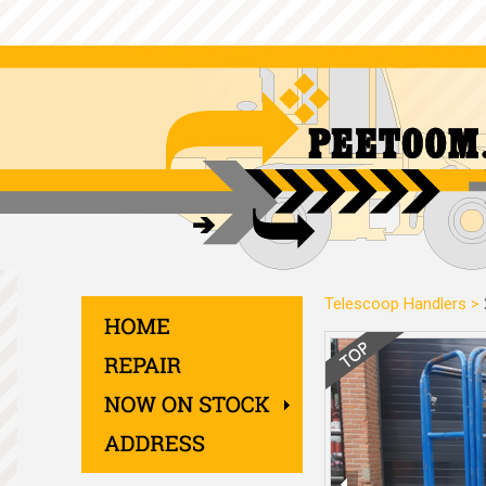
Telescoop Handlers
>